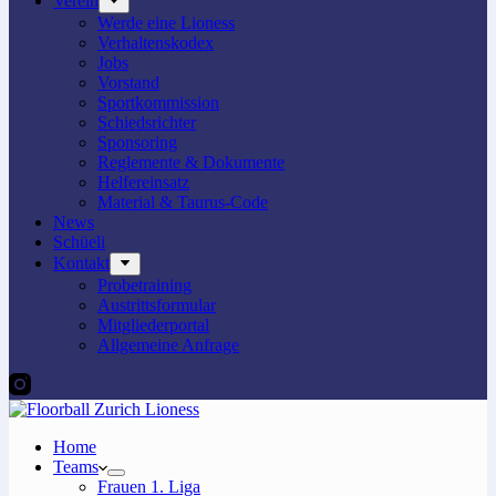
Verein
Werde eine Lioness
Verhaltenskodex
Jobs
Vorstand
Sportkommission
Schiedsrichter
Sponsoring
Reglemente & Dokumente
Helfereinsatz
Material & Taurus-Code
News
Schüeli
Kontakt
Probetraining
Austrittsformular
Mitgliederportal
Allgemeine Anfrage
Home
Teams
Frauen 1. Liga